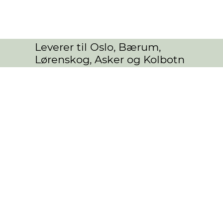
Leverer til Oslo, Bærum,
Lørenskog, Asker og Kolbotn
Vaser
Butikk
/
PRODUKTER
/
Vaser
Sorter etter
Filtre
Tøm alt
Filtre
Tøm alt
Vis varer
Vis varer