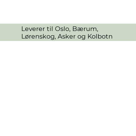
Leverer til Oslo, Bærum,
Lørenskog, Asker og Kolbotn
Butikk
/
PRODUKTER