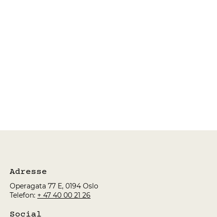
Legg til flere
Legg i kurven
Gå til kassen
Produktdetaljer
Dine blomster fremheves ved å velge en passende vase. Vi har en fin kolleksjon av glassvaser 
NB
Gjelder kun utvalgte glassvaser opp til 30 cm høyde. Ved bestilling av blomster som trenge
Ønsker du å legge ved et håndskrevet kort eller kort med en personlig videohilsen? Kort og v
Vis mer
GLASSVASE
Min konto
Spor ordre
Kurv
Gavekort
Vis priser i:
NOK
Adresse
Operagata 77 E, 0194 Oslo
Telefon:
+ 47 40 00 21 26
Social