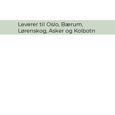
Leverer til Oslo, Bærum,
Lørenskog, Asker og Kolbotn
Bukettkurs
Butikk
/
ANLEDNING
/
Bukettkurs
Min konto
Spor ordre
Kurv
Gavekort
Vis priser i:
NOK