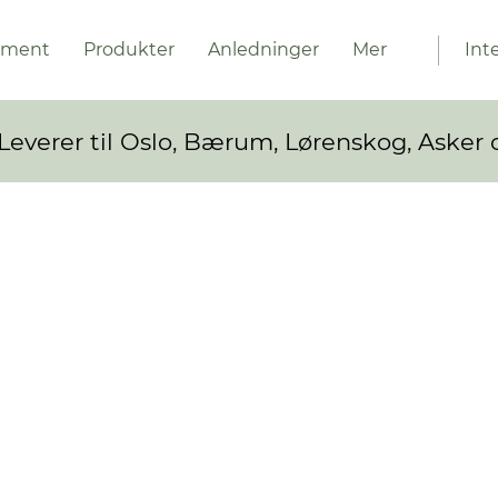
ement
Produkter
Anledninger
Mer
Int
Leverer til Oslo, Bærum, Lørenskog, Asker