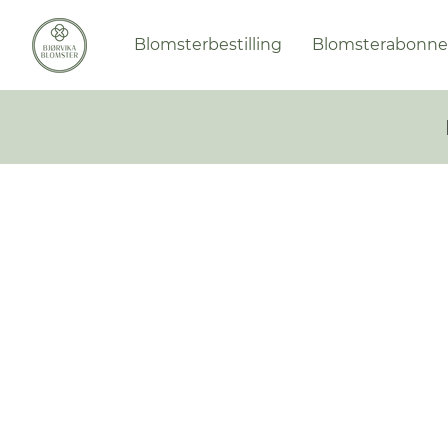
Blomsterbestilling
Blomsterabonn
Sesongens favoritter
Butikk
/
BLOMSTER
/
Sesongens favoritter
Sorter etter
Filtre
Tøm alt
Filtre
Tøm alt
Vis varer
Vis varer
Utsolgt