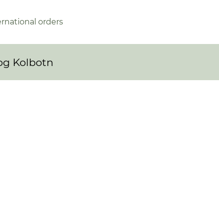
ernational orders
 og Kolbotn