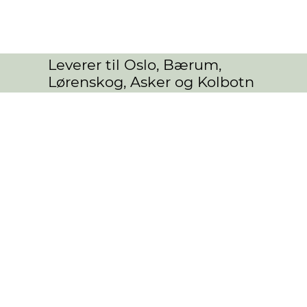
Leverer til Oslo, Bærum,
Lørenskog, Asker og Kolbotn
Kondolanse
Butikk
/
BLOMSTER
/
Kondolanse
Sorter etter
Filtre
Tøm alt
Filtre
Tøm alt
Vis varer
Vis varer