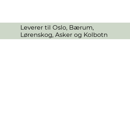
Leverer til Oslo, Bærum,
Lørenskog, Asker og Kolbotn
Bloombox
Butikk
/
BLOMSTER
/
Bloombox