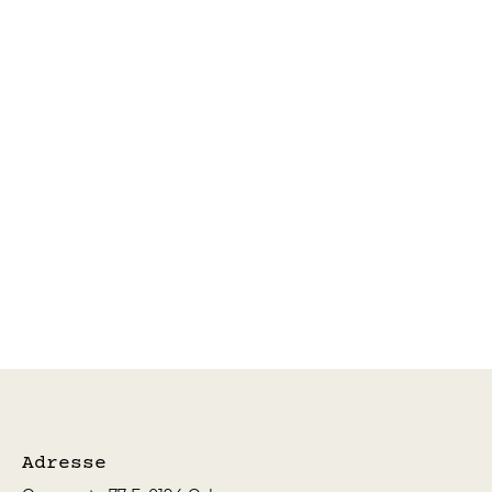
KORT MED VIDEOHILSEN
KORT MED VIDEOHILSEN
kr50.00
Min konto
Spor ordre
Kurv
Gavekort
Vis priser i:
NOK
Adresse