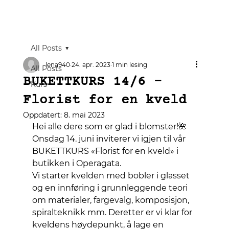
All Posts
lena940
24. apr. 2023
1 min lesing
All Posts
BUKETTKURS 14/6 -
Kurs
Florist for en kveld
Oppdatert:
8. mai 2023
Hei alle dere som er glad i blomster!🌺
Onsdag 14. juni inviterer vi igjen til vår 
BUKETTKURS «Florist for en kveld» i 
butikken i Operagata.
Vi starter kvelden med bobler i glasset 
og en innføring i grunnleggende teori 
om materialer, fargevalg, komposisjon, 
spiralteknikk mm. Deretter er vi klar for 
kveldens høydepunkt, å lage en 